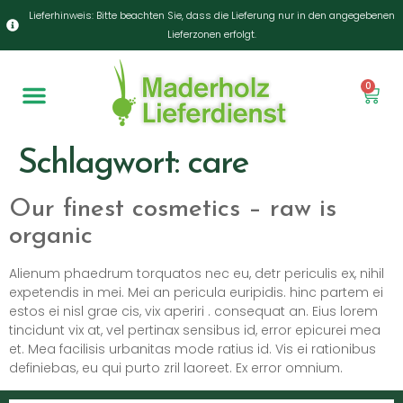
Lieferhinweis: Bitte beachten Sie, dass die Lieferung nur in den angegebenen
Lieferzonen erfolgt.
0
Schlagwort:
care
Our finest cosmetics – raw is
organic
Alienum phaedrum torquatos nec eu, detr periculis ex, nihil
expetendis in mei. Mei an pericula euripidis. hinc partem ei
estos ei nisl grae cis, vix aperiri . consequat an. Eius lorem
tincidunt vix at, vel pertinax sensibus id, error epicurei mea
et. Mea facilisis urbanitas mode ratius id. Vis ei rationibus
definiebas, eu qui purto zril laoreet. Ex error omnium.