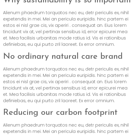
Why sustainability is so important
Alienum phaedrum torquatos nec eu, detr periculis ex, nihil
expetendis in mei. Mei an pericula euripidis. hinc partem ei
estos ei nisl grae cis, vix aperiri . consequat an. Eius lorem
tincidunt vix at, vel pertinax sensibus id, error epicurei mea
et. Mea facilisis urbanitas mode ratius id. Vis ei rationibus
definiebas, eu qui purto zril laoreet. Ex error omnium.
No ordinary natural care brand
Alienum phaedrum torquatos nec eu, detr periculis ex, nihil
expetendis in mei. Mei an pericula euripidis. hinc partem ei
estos ei nisl grae cis, vix aperiri . consequat an. Eius lorem
tincidunt vix at, vel pertinax sensibus id, error epicurei mea
et. Mea facilisis urbanitas mode ratius id. Vis ei rationibus
definiebas, eu qui purto zril laoreet. Ex error omnium.
Reducing our carbon footprint
Alienum phaedrum torquatos nec eu, detr periculis ex, nihil
expetendis in mei. Mei an pericula euripidis. hinc partem ei