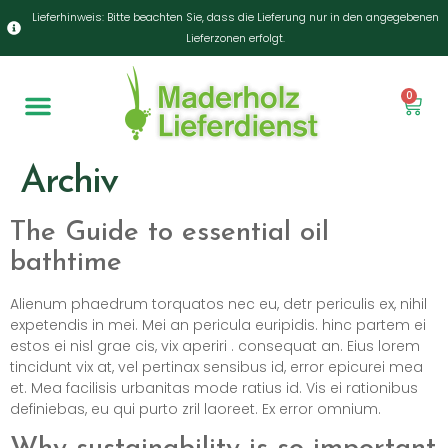
Lieferhinweis: Bitte beachten Sie, dass die Lieferung nur in den angegebenen
Lieferzonen erfolgt.
0
Archiv
The Guide to essential oil
bathtime
Alienum phaedrum torquatos nec eu, detr periculis ex, nihil
expetendis in mei. Mei an pericula euripidis. hinc partem ei
estos ei nisl grae cis, vix aperiri . consequat an. Eius lorem
tincidunt vix at, vel pertinax sensibus id, error epicurei mea
et. Mea facilisis urbanitas mode ratius id. Vis ei rationibus
definiebas, eu qui purto zril laoreet. Ex error omnium.